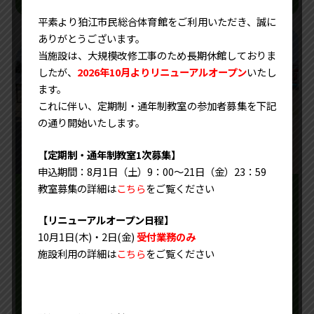
平素より狛江市民総合体育館をご利用いただき、誠に
ありがとうございます。
当施設は、大規模改修工事のため長期休館しておりま
したが、
2026年10月よりリニューアルオープン
いたし
ます。
これに伴い、定期制・通年制教室の参加者募集を下記
の通り開始いたします。
【定期制・通年制教室1次募集】
申込期間：8月1日（土）9：00～21日（金）23：59
教室募集の詳細は
こちら
をご覧ください
テニスコート・グランド
【リニューアルオープン日程】
テニスコートおよびグラウンドは、屋外でのびのび
10月1日(木)・2日(金)
受付業務のみ
施設利用の詳細は
こちら
をご覧ください
と活動できる運動スペースです。テニス、サッカ
ー、野球、バスケットボールなどの競技利用に加
え、練習やイベント開催にも対応。目的に応じた利
用が可能で、市民のスポーツ活動を支えています。