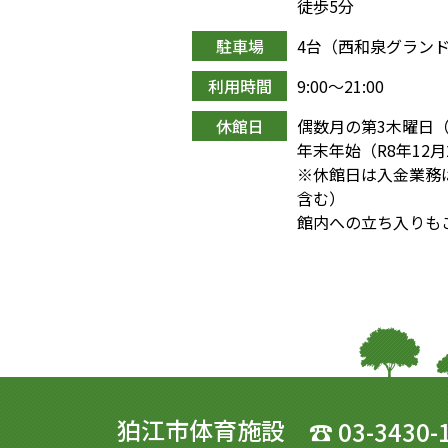
徒歩5分
駐車場
4台（西和泉グラン
利用時間
9:00〜21:00
休館日
偶数月の第3木曜日
年末年始（R8年12月
※休館日は入金業務
含む）
館内への立ち入りも
狛江市体育施設
☎
03-3430-