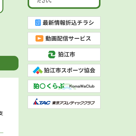
ださい。
支