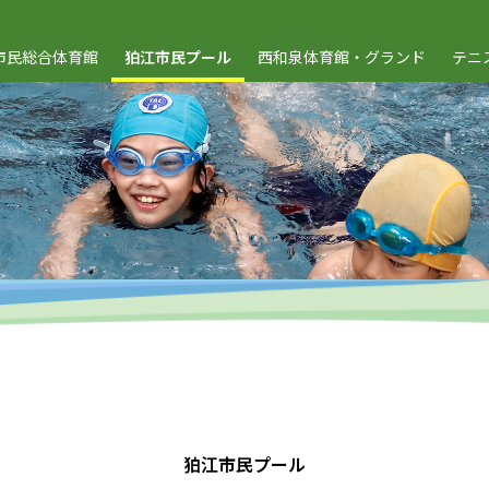
市民総合体育館
狛江市民プール
西和泉体育館・グランド
テニ
狛江市民プール