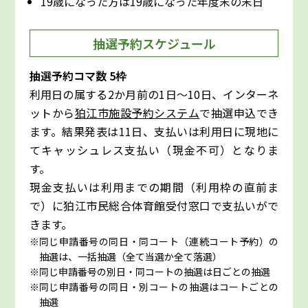
19歳になった方は19歳になった年度末の末日
抽選予約スケジュール
抽選予約コマ数 5枠
利用日の属する2か月前の1日～10日、インターネ
ットから
狛江市施設予約システム
で抽選申込でき
ます。結果発表は11日、支払いは利用日に現地に
てキャッシュレス支払い（現金不可）となりま
す。
現金支払いは利用までの期間（利用枠の直前ま
で）に狛江市民総合体育館受付窓口で支払いがで
きます。
同じ申請番号の同日・同コート（連続コート予約）の
抽選は、一括抽選（全て当選か全て落選）
同じ申請番号の別日・同コートの抽選は日ごとの抽選
同じ申請番号の同日・別コートの抽選はコートごとの
抽選