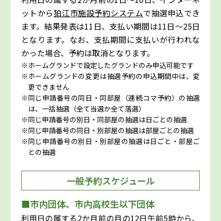
ットから
狛江市施設予約システム
で抽選申込でき
ます。結果発表は11日、支払い期間は11日～25日
となります。なお、支払期間に支払いが行われな
かった場合、予約は取消となります。
ホームグランドで設定したグランドのみ申込可能です
ホームグランドの変更は抽選予約の申込期間中は、変
更できません
同じ申請番号の同日・同部屋（連続コマ予約）の抽選
は、一括抽選（全て当選か全て落選）
同じ申請番号の別日・同部屋の抽選は日ごとの抽選
同じ申請番号の同日・別部屋の抽選は部屋ごとの抽選
同じ申請番号の別日・別部屋の抽選は日ごと・部屋ご
との抽選
一般予約スケジュール
■市内団体、市内高校生以下団体
利用日の属する2か月前の月の12日午前5時から、