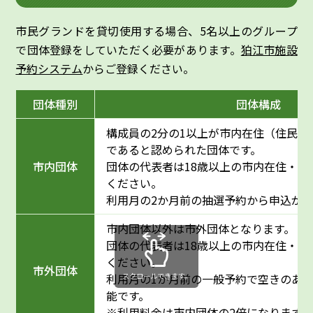
市民グランドを貸切使用する場合、5名以上のグループ
で団体登録をしていただく必要があります。
狛江市施設
予約システム
からご登録ください。
団体種別
団体構成
構成員の2分の1以上が市内在住（住民登
であると認められた団体です。
市内団体
団体の代表者は18歳以上の市内在住・在
ください。
利用月の2か月前の抽選予約から申込が
市内団体以外は市外団体となります。
団体の代表者は18歳以上の市内在住・在
ください。
市外団体
スクロールできます。
利用月の1か月前の一般予約で空きのあ
能です。
※利用料金は市内団体の2倍になります。