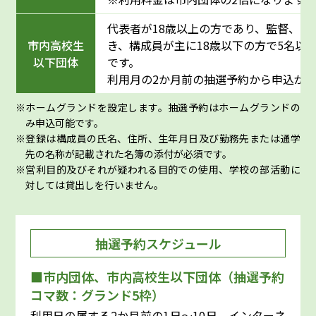
代表者が18歳以上の方であり、監督、コ
市内高校生
き、構成員が主に18歳以下の方で5名以
以下団体
です。
利用月の2か月前の抽選予約から申込が
ホームグランドを設定します。抽選予約はホームグランドの
み申込可能です。
登録は構成員の氏名、住所、生年月日及び勤務先または通学
先の名称が記載された名簿の添付が必須です。
営利目的及びそれが疑われる目的での使用、学校の部活動に
対しては貸出しを行いません。
抽選予約スケジュール
■市内団体、市内高校生以下団体（抽選予約
コマ数：グランド5枠）
利用日の属する2か月前の1日～10日、インターネ