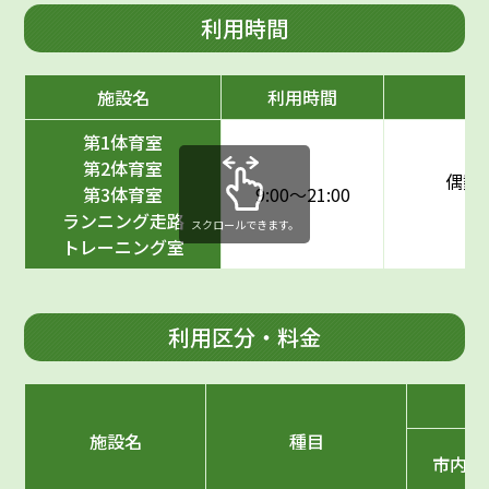
利用時間
施設名
利用時間
第1体育室
第2体育室
偶数
第3体育室
9:00〜21:00
ランニング走路
スクロールできます。
トレーニング室
利用区分・料金
施設名
種目
市内大