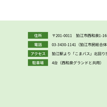
住所
〒201-0011 狛江市西和泉1-16
電話
03-3430-1141（狛江市民総合
アクセス
狛江駅より「こまバス」北回り
駐車場
4台（西和泉グランドと共用）