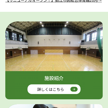
【リニューアルオープン！】狛江市民総合体育館10月～
教室参加者募集
2026.06.30
市民プール休場のお知らせ
2026.06.19
2026年度障がい者スポーツ教室「スマスマサッカーク
リニック」「にこにこクラブ」申込受付中
2026.03.11
2026年4月～狛江二中教室募集中！！
2026.01.29
施設紹介
【重要】狛江市体育施設・学校施設・テニスコートの予
約システムが新しくなります。
詳しくはこちら
2025.12.26
【狛江二中教室】2026年1月～おとな教室対象 ふらっと