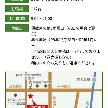
駐輪場
112台
利用時間
9:00〜21:00
休館日
偶数月の第3木曜日（祝日の場合は翌
日）
年末年始（R8年12月28日～R9年1月4
日）
※休館日は入金業務は一切行っておりま
せん。（券売機も含む）
館内への立ち入りもご遠慮ください。