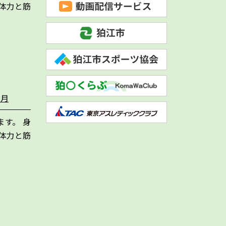
体力と筋
8月
す。 身
体力と筋