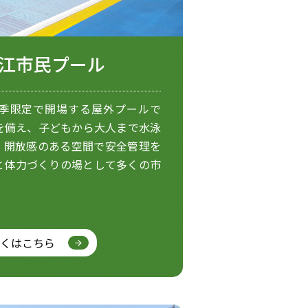
江市民プール
季限定で開場する屋外プールで
を備え、子どもから大人まで水泳
。開放感のある空間で安全管理を
と体力づくりの場として多くの市
。
くはこちら