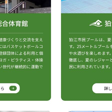
総合体育館
狛
健康づくりと交流を支え
狛江市民プールは、夏
にはバスケットボールコ
す。25メートルプール
登録団体による利用と個
や水遊びを楽しめます
ヨガ・ピラティス・体操
徹底し、夏のレジャー
い世代が継続的に運動で
民に利用されています
ちら
詳し