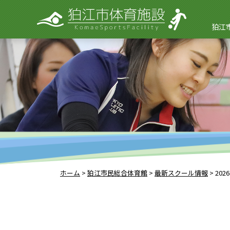
狛江
ホーム
>
狛江市民総合体育館
>
最新スクール情報
>
20