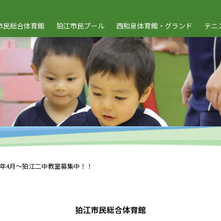
市民総合体育館
狛江市民プール
西和泉体育館・グランド
テニ
26年4月～狛江二中教室募集中！！
狛江市民総合体育館