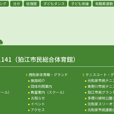
ング
ヨガ
低強度
子どもダンス
子ども体操
有酸素運動
1141
（狛江市民総合体育館）
西和泉体育館・グランド
テニスコート・グ
施設紹介
元和泉市民テニ
団体利用案内
東野川市民テニ
クール）
教室案内（スクール）
狛江市民グラン
お知らせ
多摩川緑地公園
イベント
元和泉スリーオ
アクセス
元和泉市民運動