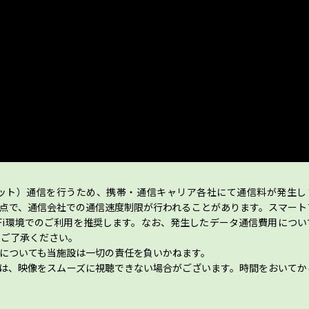
ット）通信を行うため、携帯・通信キャリア各社にて通信料が発生し
点で、通信会社での通信速度制限が行われることがあります。スマート
-Fi環境でのご利用を推奨します。なお、発生したデータ通信費用につい
めご了承ください。
についても当施設は一切の責任を負いかねます。
は、映像をスムーズに視聴できない場合がございます。時間をおいてか