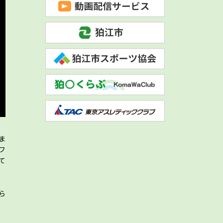
ま
フ
て
ら