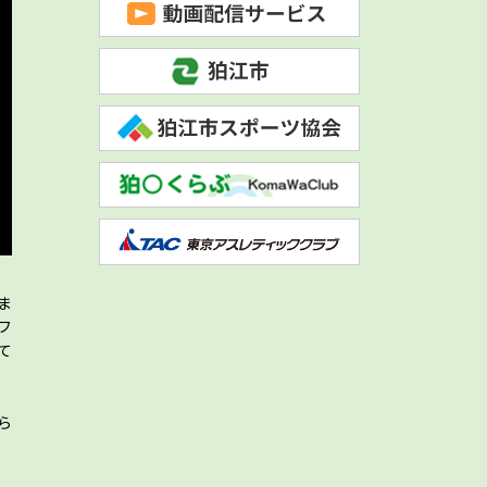
ま
フ
て
ら