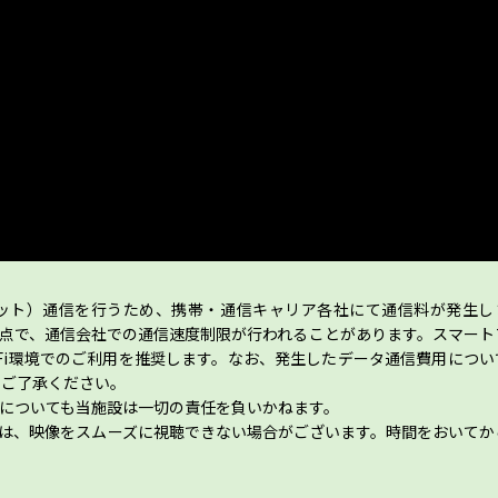
ット）通信を行うため、携帯・通信キャリア各社にて通信料が発生し
点で、通信会社での通信速度制限が行われることがあります。スマート
-Fi環境でのご利用を推奨します。なお、発生したデータ通信費用につい
めご了承ください。
についても当施設は一切の責任を負いかねます。
は、映像をスムーズに視聴できない場合がございます。時間をおいてか