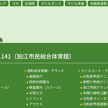
ング
ヨガ
低強度
子どもダンス
子ども体操
有酸素運動
1141
（狛江市民総合体育館）
西和泉体育館・グランド
テニスコート・グ
施設紹介
元和泉市民テニ
団体利用案内
東野川市民テニ
クール）
教室案内（スクール）
狛江市民グラン
お知らせ
多摩川緑地公園
イベント
元和泉スリーオ
アクセス
元和泉市民運動