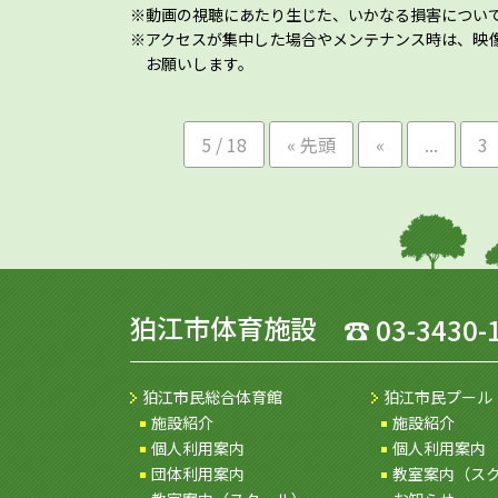
動画の視聴にあたり生じた、いかなる損害につい
アクセスが集中した場合やメンテナンス時は、映
お願いします。
5 / 18
« 先頭
«
...
3
狛江市体育施設
☎
03-3430-
狛江市民総合体育館
狛江市民プール
施設紹介
施設紹介
個人利用案内
個人利用案内
団体利用案内
教室案内（ス