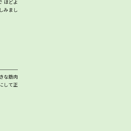
で ほどよ
しみまし
大きな筋肉
にして正