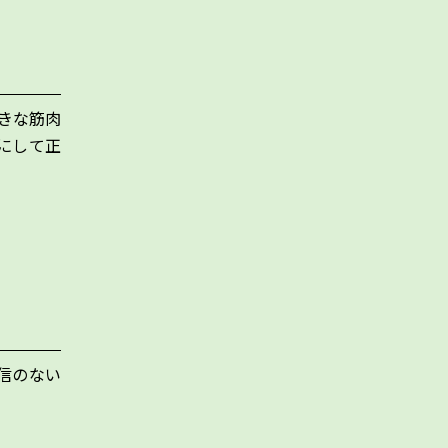
大きな筋肉
にして正
信のない