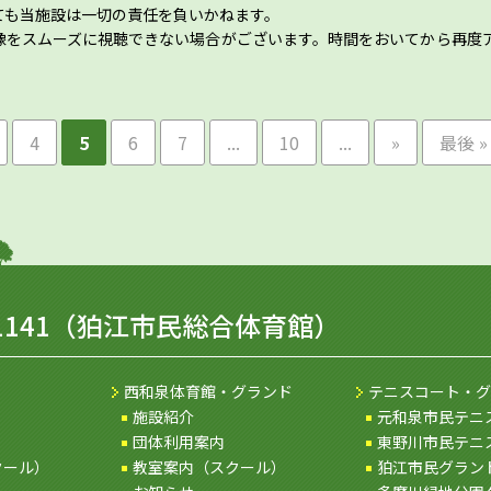
ても当施設は一切の責任を負いかねます。
像をスムーズに視聴できない場合がございます。時間をおいてから再度
4
5
6
7
...
10
...
»
最後 »
1141
（狛江市民総合体育館）
西和泉体育館・グランド
テニスコート・グ
施設紹介
元和泉市民テニ
団体利用案内
東野川市民テニ
クール）
教室案内（スクール）
狛江市民グラン