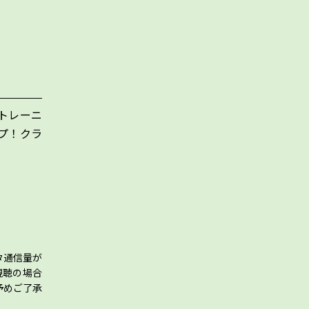
トレーニ
プ！クラ
タ通信量が
視聴の場合
予めご了承